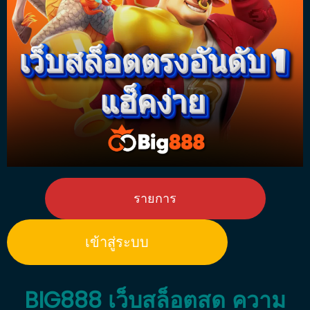
รายการ
เข้าสู่ระบบ
BIG888 เว็บสล็อตสด ความ