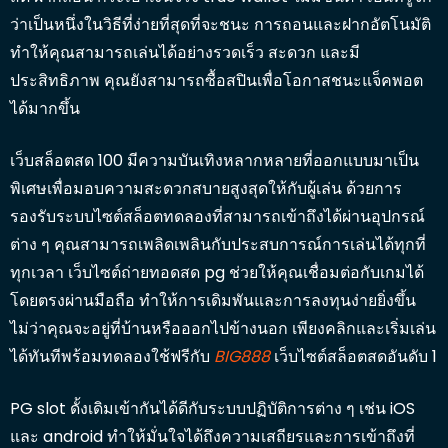
ว่าเป็นหนึ่งในวิธีที่ง่ายที่สุดที่จะชนะ การถอนและฝากอัตโนมัติ
ทำให้คุณสามารถเล่นได้อย่างรวดเร็ว สะดวก และมี
ประสิทธิภาพ คุณยังสามารถซื้อสปินเพื่อโอกาสชนะแจ็คพอต
ได้มากขึ้น
เว็บสล็อตสด 100 มีความบันเทิงหลากหลายที่ออกแบบมาเป็น
พิเศษเพื่อมอบความสะดวกสบายสูงสุดให้กับผู้เล่น ด้วยการ
รองรับระบบไซต์สล็อตทดลองที่สามารถเข้าถึงได้ผ่านอุปกรณ์
ต่าง ๆ คุณสามารถเพลิดเพลินกับประสบการณ์การเล่นได้ทุกที่
ทุกเวลา เว็บไซต์ถ่ายทอดสด pg ช่วยให้คุณเชื่อมต่อกับเกมได้
โดยตรงผ่านมือถือ ทำให้การเดิมพันและการลงทุนง่ายยิ่งขึ้น
ไม่ว่าคุณจะอยู่ที่บ้านหรือออกไปข้างนอก เพียงคลิกและเริ่มเล่น
ได้ทันทีพร้อมทดลองใช้ฟรีกับ
BIG888
เว็บไซต์สล็อตสดอันดับ 1
PG slot ดั้งเดิมเข้ากันได้ดีกับระบบปฏิบัติการต่าง ๆ เช่น iOS
และ android ทำให้มั่นใจได้ถึงความเสถียรและการเข้าถึงที่