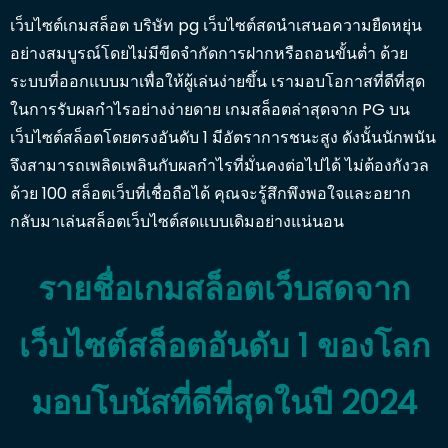
เว็บไซต์เกมสล็อต บริษัท pg เว็บไซต์สดนำเสนอความยืดหยุ่น
อย่างสมบูรณ์โดยไม่มีขีดจำกัดการฝากหรือถอนขั้นต่ำ ด้วย
ระบบที่ออกแบบมาเพื่อให้ผู้เล่นง่ายขึ้น เรามอบโอกาสที่ดีที่สุด
ในการรับผลกำไรอย่างง่ายดาย เกมสล็อตล่าสุดจาก PG บน
เว็บไซต์สล็อตโดยตรงอันดับ 1 มีอัตราการชนะสูง ดังนั้นนักพนัน
จึงสามารถเพลิดเพลินกับผลกำไรที่มั่นคงต่อไปได้ ไม่ต้องกังวล
ด้วย 100 สล็อตเว็บที่เชื่อถือได้ คุณจะรู้สึกพึงพอใจและอยาก
กลับมาเล่นสล็อตเว็บไซต์สดแบบเดิมอย่างแน่นอน
รายชื่อเกมสล็อตเว็บสดจาก
เว็บไซต์สล็อตอันดับ 1 ของโลก
มอบโบนัสที่ดีที่สุดในปี 2024