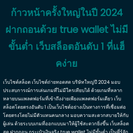
ก้าวหน้าครั้งใหญ่ในปี 2024
ฝากถอนด้วย true wallet ไม่มี
ขั้นต่ำ เว็บสล็อตอันดับ 1 ที่แฮ็
คง่าย
เว็บไซต์สล็อต เว็บไซต์ถ่ายทอดสด บริษัทใหญ่ปี 2024 มอบ
ประสบการณ์การเล่นเกมที่ไม่มีใครเทียบได้ ด้วยเกมที่หลาก
หลายบนแพลตฟอร์มที่เข้าถึงง่ายเพียงแพลตฟอร์มเดียว เว็บ
สล็อตโดยตรงอันดับ 1 เป็นเว็บไซต์อย่างเป็นทางการที่เชื่อมต่อ
โดยตรงโดยไม่มีตัวแทนคนกลาง มอบความสะดวกสบายให้กับ
ผู้เล่น ด้วยระบบเกมที่ออกแบบมาให้ผู้ใช้สะดวกยิ่งขึ้น เว็บสล็อต
สด ฝากถอน กระเป๋าเงินจริง true wallet ไม่มีขั้นต่ำ เป็นที่รู้จัก