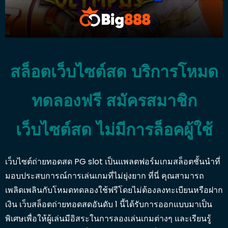
สล็อตเว็บไซต์สด บริการโหมด
ทดลองฟรี สมัครสมาชิก
เว็บไซต์สด ไม่มีการล็อคผู้ใช้
เว็บไซต์ถ่ายทอดสด PG slot เป็นแพลตฟอร์มเกมสล็อตชั้นนำที่
มอบประสบการณ์การเล่นเกมที่ไม่ยุ่งยาก ที่นี่ คุณสามารถ
เพลิดเพลินกับโหมดทดลองใช้ฟรีโดยไม่ต้องลงทะเบียนหรือฝาก
เงิน เว็บสล็อตถ่ายทอดสดอันดับ 1 นี้ได้รับการออกแบบมาเป็น
พิเศษเพื่อให้ผู้เล่นมีอิสระในการลองเล่นเกมต่างๆ และเรียนรู้