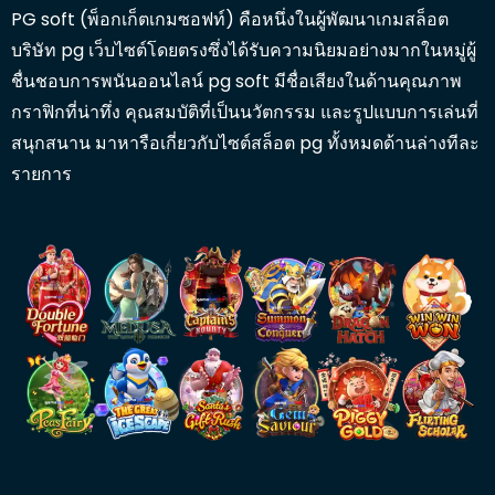
PG soft (พ็อกเก็ตเกมซอฟท์) คือหนึ่งในผู้พัฒนาเกมสล็อต
บริษัท pg เว็บไซต์โดยตรงซึ่งได้รับความนิยมอย่างมากในหมู่ผู้
ชื่นชอบการพนันออนไลน์ pg soft มีชื่อเสียงในด้านคุณภาพ
กราฟิกที่น่าทึ่ง คุณสมบัติที่เป็นนวัตกรรม และรูปแบบการเล่นที่
สนุกสนาน มาหารือเกี่ยวกับไซต์สล็อต pg ทั้งหมดด้านล่างทีละ
รายการ