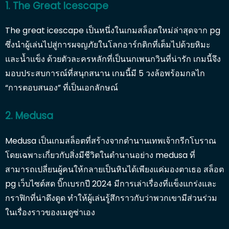
1. The Great Icescape
The great icescape เป็นหนึ่งในเกมสล็อตใหม่ล่าสุดจาก pg
ซึ่งนำผู้เล่นไปสู่การผจญภัยในโลกอาร์กติกที่เต็มไปด้วยหิมะ
และน้ำแข็ง ด้วยตัวละครหลักที่เป็นนกเพนกวินที่น่ารัก เกมนี้จึง
มอบประสบการณ์ที่สนุกสนาน เกมนี้มี 5 วงล้อพร้อมกลไก
“การตอบสนอง” ที่เป็นเอกลักษณ์
2. Medusa
Medusa เป็นเกมสล็อตที่สร้างจากตำนานเทพเจ้ากรีกโบราณ
โดยเฉพาะเกี่ยวกับสิ่งมีชีวิตในตำนานอย่าง medusa ที่
สามารถเปลี่ยนผู้คนให้กลายเป็นหินได้เพียงแค่มองตาเธอ สล็อต
pg เว็บไซต์สด บิ๊กเบรกปี 2024 มีการเล่าเรื่องที่แข็งแกร่งและ
กราฟิกที่น่าดึงดูด ทำให้ผู้เล่นรู้สึกราวกับว่าพวกเขามีส่วนร่วม
ในเรื่องราวของเมดูซ่าเอง