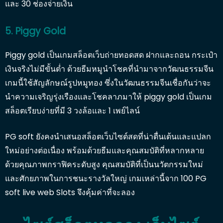
และ 30 ช่องจ่ายเงิน
5. Piggy Gold
Piggy gold เป็นเกมสล็อตเว็บถ่ายทอดสด ฝากและถอน กระเป๋า
เงินจริงไม่มีขั้นต่ำ ด้วยธีมหมูนำโชคที่นำมาจากวัฒนธรรมจีน
เกมนี้ใช้สัญลักษณ์รูปหมูทอง ซึ่งในวัฒนธรรมจีนเชื่อกันว่าจะ
นำความเจริญรุ่งเรืองและโชคลาภมาให้ piggy gold เป็นเกม
สล็อตเรียบง่ายที่มี 3 วงล้อและ 1 เพย์ไลน์
PG soft ยังคงนำเสนอสล็อตเว็บไซต์สดที่น่าตื่นเต้นและแปลก
ใหม่อย่างต่อเนื่อง พร้อมด้วยธีมและคุณสมบัติที่หลากหลาย
ด้วยคุณภาพกราฟิคระดับสูง คุณสมบัติที่เป็นนวัตกรรมใหม่
และศักยภาพในการชนะรางวัลใหญ่ เกมเหล่านี้จาก 100 PG
soft live web Slots จึงคุ้มค่าที่จะลอง