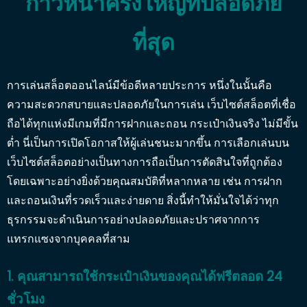
ก้าวหน้าครั้งใหญ่ที่ปลอดภัย
ที่สุด
การเล่นสล็อตออนไลน์มีข้อดีหลายประการ หนึ่งในนั้นคือ
ความสะดวกสบายและปลอดภัยในการเล่น เว็บไซต์สล็อตที่เชื่อ
ถือได้ทุกแห่งมีเกมที่มีการฝากและถอน กระเป๋าเงินจริง ไม่มีขั้น
ต่ำ นี่เป็นการเปิดโอกาสให้ผู้เล่นชนะมากขึ้น การเลือกเล่นบน
เว็บไซต์สล็อตอย่างเป็นทางการถือเป็นการตัดสินใจที่ถูกต้อง
โดยเฉพาะอย่างยิ่งด้วยคุณสมบัติที่หลากหลาย เช่น การฝาก
และถอนเงินที่รวดเร็วและง่ายดาย สิ่งนี้ทำให้มั่นใจได้ว่าทุก
ธุรกรรมจะดำเนินการอย่างปลอดภัยและปราศจากการ
แทรกแซงจากบุคคลที่สาม
1. คุณสามารถใช้กระเป๋าเงินของคุณได้ฟรีตลอด 24
ชั่วโมง